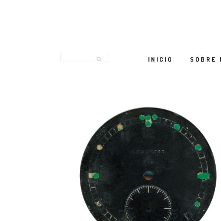
INICIO
SOBRE