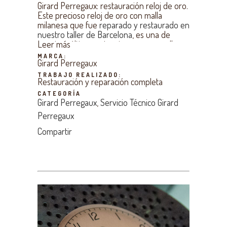
Girard Perregaux: restauración reloj de oro.
Este precioso reloj de oro con malla
milanesa que fue
reparado y restaurado en
nuestro taller de Barcelona
, es una de
nuestras últimas actuaciones que nos llena
Leer más
de orgullo. El reloj llegó con las agujas en
Estamos convencidos de que el resultado
MARCA:
Girard Perregaux
muy mal estado pero gracias a nuestros
conseguido es adecuado al grado de
relojeros y, con maestría y paciencia,
exigencia de nuestro cliente.
TRABAJO REALIZADO:
Restauración y reparación completa
conseguimos recuperarlas. El calibre de
cuerda manual también ha sido lubricado y
CATEGORÍA
afinado para una buena marcha. Cabe
Girard Perregaux
,
Servicio Técnico Girard
destacar también la
restauración de la
Perregaux
esfera del reloj,
con bastones de oro y
reproduciendo el símbolo GP en la posición
Compartir
de las 6h.