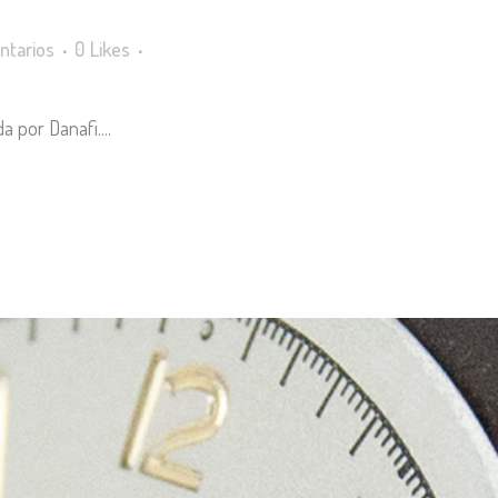
ntarios
0
Likes
a por Danafi....