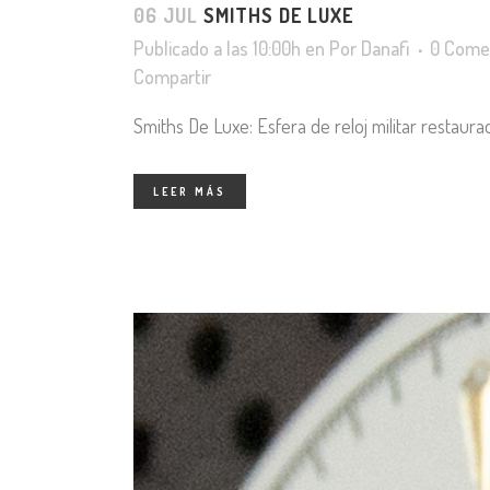
06 JUL
SMITHS DE LUXE
Publicado a las 10:00h
en
Por
Danafi
0 Come
Compartir
Smiths De Luxe: Esfera de reloj militar restaurad
LEER MÁS