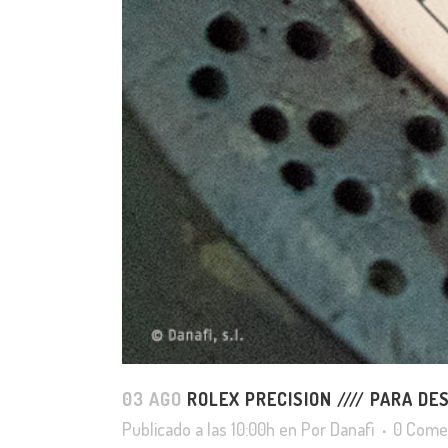
03 AGO
ROLEX PRECISION //// PARA D
Publicado a las 10:00h
en
Por
Danafi
0 Come