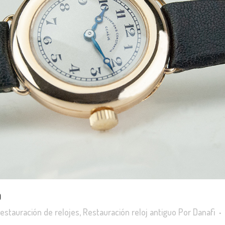
O
estauración de relojes
,
Restauración reloj antiguo
Por
Danafi