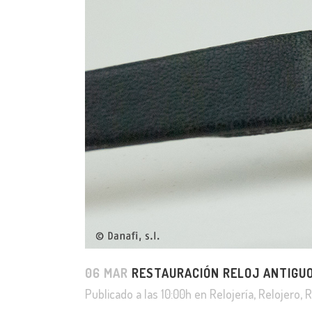
06 MAR
RESTAURACIÓN RELOJ ANTIGU
Publicado a las 10:00h
en
Relojería
,
Relojero
,
R