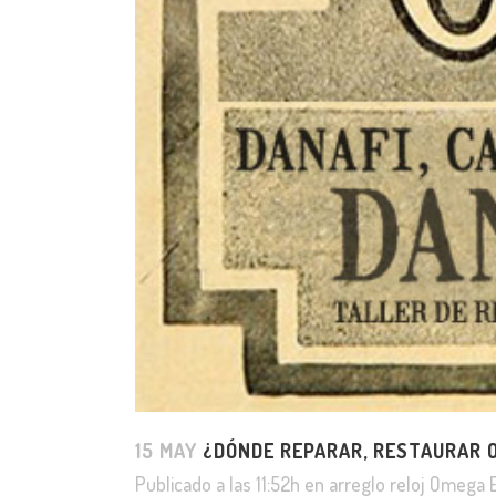
15 MAY
¿DÓNDE REPARAR, RESTAURAR 
Publicado a las 11:52h
en
arreglo reloj Omega 