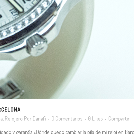
ARCELONA
ía
,
Relojero
Por
Danafi
0 Comentarios
0
Likes
Compartir
uidado y garantía ¿Dónde puedo cambiar la pila de mi reloj en Barc