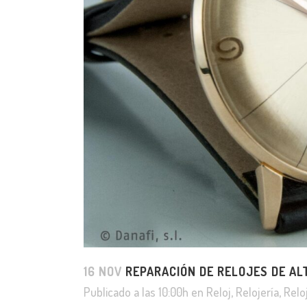
16 NOV
REPARACIÓN DE RELOJES DE AL
Publicado a las 10:00h
en
Reloj
,
Relojería
,
Relo