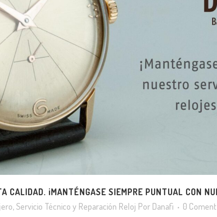
TA CALIDAD. ¡MANTÉNGASE SIEMPRE PUNTUAL CON NU
jero
,
Servicio Técnico y Reparación Reloj
Por
Danafi
0 Coment