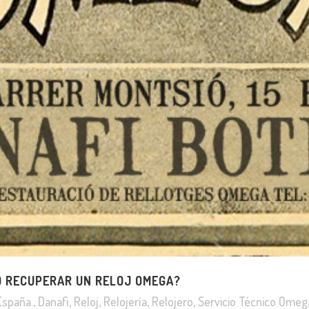
O RECUPERAR UN RELOJ OMEGA?
España.
,
Danafi
,
Reloj
,
Relojería
,
Relojero
,
Servicio Técnico Omeg