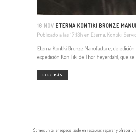
16 NOV
ETERNA KONTIKI BRONZE MANUF
Publicado a las 17:13h
en
Eterna
,
Kontiki
,
Servi
Eterna Kontiki Bronze Manufacture, de edición l
expedición Kon Tiki de Thor Heyerdahl, que se c
LEER MÁS
Somos un taller especializado en restaurar, reparar y ofrecer u