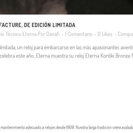
ACTURE, DE EDICIÓN LIMITADA
cio Técnico Eterna
Por
Danafi
1 Comentario
0
Likes
Compar
imitada, un reloj para embarcarse en las más apasionantes aventur
elebra este año, Eterna muestra su reloj Eterna Kontiki Bronze Ma
n mantenimiento adecuado a relojes desde 1908. Nuestra larga tradición viene avalada