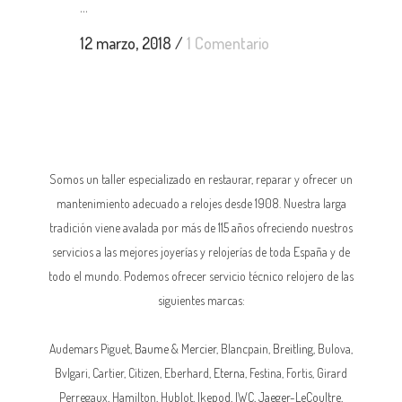
...
12 marzo, 2018
/
1 Comentario
Somos un taller especializado en restaurar, reparar y ofrecer un
mantenimiento adecuado a relojes desde 1908. Nuestra larga
tradición viene avalada por más de 115 años ofreciendo nuestros
servicios a las mejores joyerías y relojerías de toda España y de
todo el mundo. Podemos ofrecer servicio técnico relojero de las
siguientes marcas:
Audemars Piguet,
Baume & Mercier
, Blancpain,
Breitling
, Bulova,
Bvlgari, Cartier, Citizen, Eberhard,
Eterna
, Festina, Fortis, Girard
Perregaux, Hamilton, Hublot,
Ikepod
,
IWC
,
Jaeger-LeCoultre
,