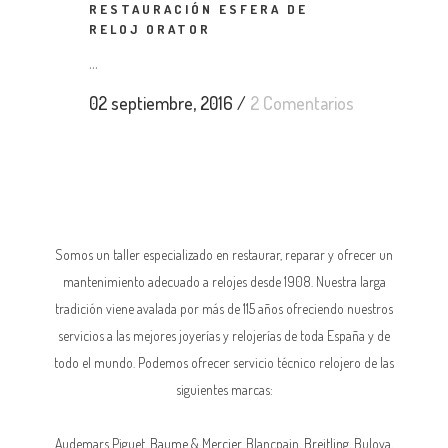
RESTAURACIÓN ESFERA DE
RELOJ ORATOR
...
02 septiembre, 2016
/
2 Comentarios
Somos un taller especializado en restaurar, reparar y ofrecer un
mantenimiento adecuado a relojes desde 1908. Nuestra larga
tradición viene avalada por más de 115 años ofreciendo nuestros
servicios a las mejores joyerías y relojerías de toda España y de
todo el mundo. Podemos ofrecer servicio técnico relojero de las
siguientes marcas:
Audemars Piguet,
Baume & Mercier
, Blancpain,
Breitling
, Bulova,