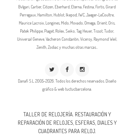
Bvlgari, Cartier, Citizen, Eberhard,
Eterna
, Festina, Fortis, Girard
Perregaux, Hamilton, Hublot,
Ikepod
,
IWC
,
Jaeger-LeCoultre
,
Maurice Lacroix,
Longines
, Mido, Movado,
Omega
, Orient, Oris,
Patek Philippe
, Piaget,
Rolex
, Seiko, Tag Heuer, Tissot, Tudor,
Universal Geneve,
Vacheron Constantin
, Viceroy, Raymond Weil,
Zenith, Zodiac y muchas otras marcas...
Danafi S.L. 2005-2026. Todos los derechos reservados.
Diseño
gráfico & web tuctucbarcelona.
TALLER DE RELOJERÍA. RESTAURACIÓN Y
REPARACIÓN DE RELOJES, ESFERAS, DIALES Y
CUADRANTES PARA RELOJ.