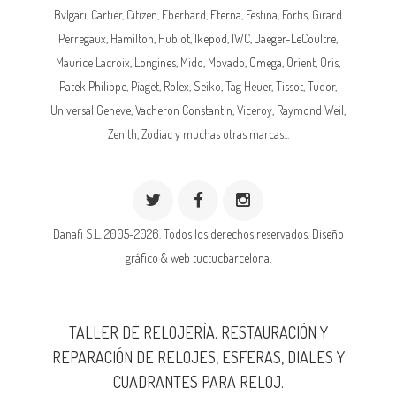
Bvlgari, Cartier, Citizen, Eberhard,
Eterna
, Festina, Fortis, Girard
Perregaux, Hamilton, Hublot,
Ikepod
,
IWC
,
Jaeger-LeCoultre
,
Maurice Lacroix,
Longines
, Mido, Movado,
Omega
, Orient, Oris,
Patek Philippe
, Piaget,
Rolex
, Seiko, Tag Heuer, Tissot, Tudor,
Universal Geneve,
Vacheron Constantin
, Viceroy, Raymond Weil,
Zenith, Zodiac y muchas otras marcas...
Danafi S.L. 2005-2026. Todos los derechos reservados.
Diseño
gráfico & web tuctucbarcelona.
TALLER DE RELOJERÍA. RESTAURACIÓN Y
REPARACIÓN DE RELOJES, ESFERAS, DIALES Y
CUADRANTES PARA RELOJ.