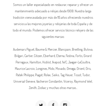
Somos un taller especializado en restaurar, reparar y ofrecer un
mantenimiento adecuado a relojes desde 1908. Nuestra larga
tradición viene avalada por más de 115 años ofreciendo nuestros
servicios a las mejores joyerías y relojerías de toda España y de
todo el mundo. Podemos ofrecer servicio técnico relojero de las
siguientes marcas:
Audemars Piguet,
Baume & Mercier
, Blancpain,
Breitling
, Bulova,
Bvlgari, Cartier, Citizen, Eberhard,
Eterna
, Festina, Fortis, Girard
Perregaux, Hamilton, Hublot,
Ikepod
,
IWC
,
Jaeger-LeCoultre
,
Maurice Lacroix,
Longines
, Mido, Movado,
Omega
, Orient, Oris,
Patek Philippe
, Piaget,
Rolex
, Seiko, Tag Heuer, Tissot, Tudor,
Universal Geneve,
Vacheron Constantin
, Viceroy, Raymond Weil,
Zenith, Zodiac y muchas otras marcas...