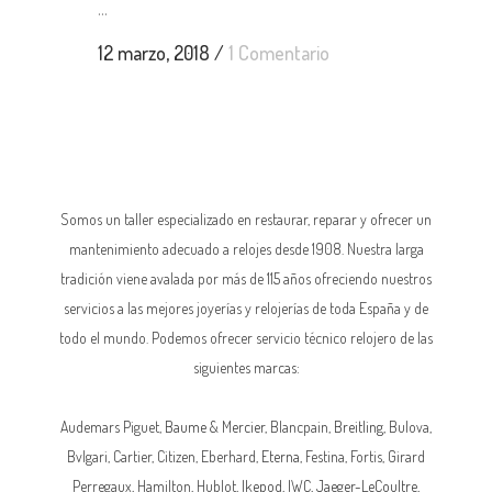
...
12 marzo, 2018
/
1 Comentario
Somos un taller especializado en restaurar, reparar y ofrecer un
mantenimiento adecuado a relojes desde 1908. Nuestra larga
tradición viene avalada por más de 115 años ofreciendo nuestros
servicios a las mejores joyerías y relojerías de toda España y de
todo el mundo. Podemos ofrecer servicio técnico relojero de las
siguientes marcas:
Audemars Piguet,
Baume & Mercier
, Blancpain,
Breitling
, Bulova,
Bvlgari, Cartier, Citizen, Eberhard,
Eterna
, Festina, Fortis, Girard
Perregaux, Hamilton, Hublot,
Ikepod
,
IWC
,
Jaeger-LeCoultre
,