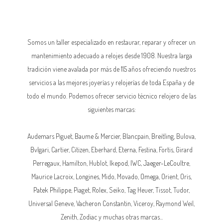
Somos un taller especializado en restaurar, reparar y ofrecer un
mantenimiento adecuado a relojes desde 1908. Nuestra larga
tradición viene avalada por más de 115 años ofreciendo nuestros
servicios a las mejores joyerías y relojerías de toda España y de
todo el mundo. Podemos ofrecer servicio técnico relojero de las
siguientes marcas:
Audemars Piguet,
Baume & Mercier
, Blancpain,
Breitling
, Bulova,
Bvlgari, Cartier, Citizen, Eberhard,
Eterna
, Festina, Fortis, Girard
Perregaux, Hamilton, Hublot,
Ikepod
,
IWC
,
Jaeger-LeCoultre
,
Maurice Lacroix,
Longines
, Mido, Movado,
Omega
, Orient, Oris,
Patek Philippe
, Piaget,
Rolex
, Seiko, Tag Heuer, Tissot, Tudor,
Universal Geneve,
Vacheron Constantin
, Viceroy, Raymond Weil,
Zenith, Zodiac y muchas otras marcas...