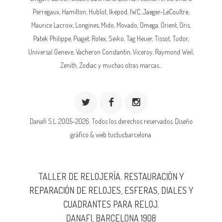
Perregaux, Hamilton, Hublot,
Ikepod
,
IWC
,
Jaeger-LeCoultre
,
Maurice Lacroix,
Longines
, Mido, Movado,
Omega
, Orient, Oris,
Patek Philippe
, Piaget,
Rolex
, Seiko, Tag Heuer, Tissot, Tudor,
Universal Geneve,
Vacheron Constantin
, Viceroy, Raymond Weil,
Zenith, Zodiac y muchas otras marcas...
Danafi S.L. 2005-2026. Todos los derechos reservados.
Diseño
gráfico & web tuctucbarcelona.
TALLER DE RELOJERÍA. RESTAURACIÓN Y
REPARACIÓN DE RELOJES, ESFERAS, DIALES Y
CUADRANTES PARA RELOJ.
DANAFI, BARCELONA 1908