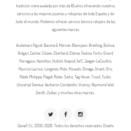
tradición viene avalada por más de 115 años ofreciendo nuestros
servicios a las mejores joyerías y relojerías de toda España y de
todo el mundo. Podemos ofrecer servicio técnico relojero de las
siguientes marcas:
Audemars Piguet,
Baume & Mercier
, Blancpain,
Breitling
, Bulova,
Bvlgari, Cartier, Citizen, Eberhard,
Eterna
, Festina, Fortis, Girard
Perregaux, Hamilton, Hublot,
Ikepod
,
IWC
,
Jaeger-LeCoultre
,
Maurice Lacroix,
Longines
, Mido, Movado,
Omega
, Orient, Oris,
Patek Philippe
, Piaget,
Rolex
, Seiko, Tag Heuer, Tissot, Tudor,
Universal Geneve,
Vacheron Constantin
, Viceroy, Raymond Weil,
Zenith, Zodiac y muchas otras marcas...
Danafi S.L. 2005-2026. Todos los derechos reservados.
Diseño