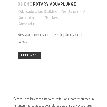
09 ENE
ROTARY AQUAPLUNGE
Publicado a las 12:00h
en
Por
Danafi
0
Comentarios
28
Likes
Compartir
Restauración esfera de reloj Omega doble
tono...
LEER MÁS
Somos un taller especializado en restaurar, reparar y ofrecer un
mantenimiento adecuado a relojes desde 1908. Nuestra larga