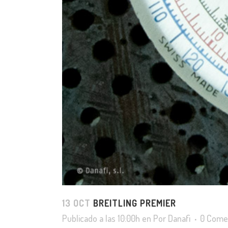
13 OCT
BREITLING PREMIER
Publicado a las 10:00h
en
Por
Danafi
0 Come