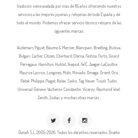
tradición viene avalada por más de 115 años ofreciendo nuestros
servicios a las mejores joyerías y relojerías de toda España y de
todo el mundo. Podemos ofrecer servicio técnico relojero de las
siguientes marcas:
Audemars Piguet,
Baume & Mercier
, Blancpain,
Breitling
, Bulova,
Bvlgari, Cartier, Citizen, Eberhard,
Eterna
, Festina, Fortis, Girard
Perregaux, Hamilton, Hublot,
Ikepod
,
IWC
,
Jaeger-LeCoultre
,
Maurice Lacroix,
Longines
, Mido, Movado,
Omega
, Orient, Oris,
Patek Philippe
, Piaget,
Rolex
, Seiko, Tag Heuer, Tissot, Tudor,
Universal Geneve,
Vacheron Constantin
, Viceroy, Raymond Weil,
Zenith, Zodiac y muchas otras marcas...
Danafi S.L. 2005-2026. Todos los derechos reservados.
Diseño