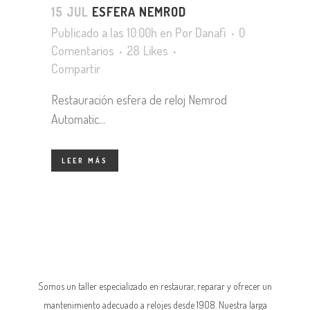
15 JUL
ESFERA NEMROD
Publicado a las 10:00h
en
Por
Danafi
0
Comentarios
28
Likes
Compartir
Restauración esfera de reloj Nemrod
Automatic...
LEER MÁS
Somos un taller especializado en restaurar, reparar y ofrecer un
mantenimiento adecuado a relojes desde 1908. Nuestra larga