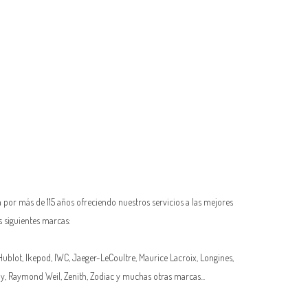
 por más de 115 años ofreciendo nuestros servicios a las mejores
s siguientes marcas:
 Hublot,
Ikepod
,
IWC
,
Jaeger-LeCoultre
, Maurice Lacroix,
Longines
,
oy, Raymond Weil, Zenith, Zodiac y muchas otras marcas...