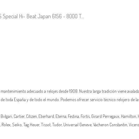
 Special Hi- Beat Japan 6156 - 8000 T...
n mantenimiento adecuado a relojes desde 1908. Nuestra larga tradición viene avalada
as de toda España y de todo el mundo. Podemos ofrecer servicio técnico relojero de la
 Bvlgari, Cartier, Citizen, Eberhard,
Eterna
, Festina, Fortis, Girard Perregaux, Hamilton,
,
Rolex
, Seiko, Tag Heuer, Tissot, Tudor, Universal Geneve,
Vacheron Constantin
, Vicer