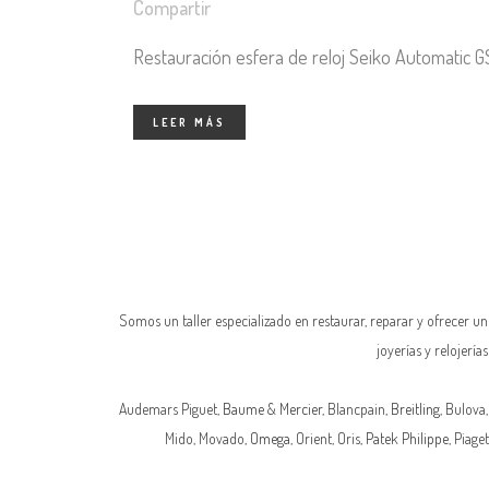
Compartir
Restauración esfera de reloj Seiko Automatic GS
LEER MÁS
Somos un taller especializado en restaurar, reparar y ofrecer u
joyerías y relojerí
Audemars Piguet,
Baume & Mercier
, Blancpain,
Breitling
, Bulova,
Mido, Movado,
Omega
, Orient, Oris,
Patek Philippe
, Piaget