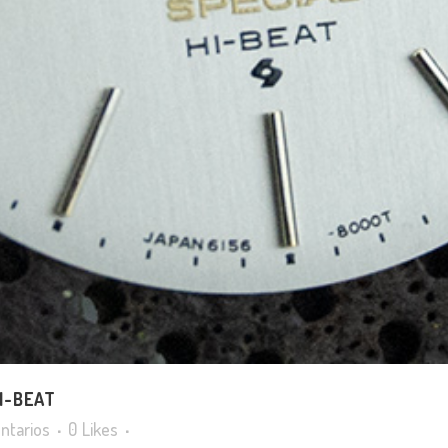
I-BEAT
ntarios
0
Likes