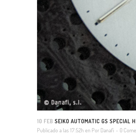
10 FEB
SEIKO AUTOMATIC GS SPECIAL H
Publicado a las 17:52h
en
Por
Danafi
0 Come