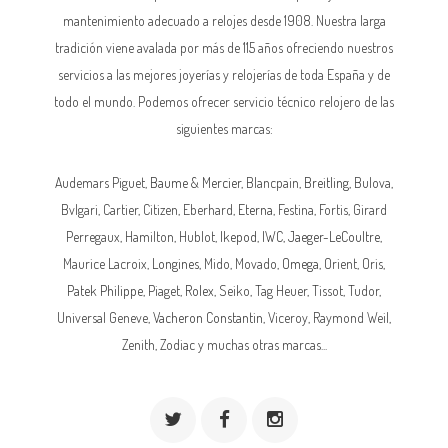
mantenimiento adecuado a relojes desde 1908. Nuestra larga
tradición viene avalada por más de 115 años ofreciendo nuestros
servicios a las mejores joyerías y relojerías de toda España y de
todo el mundo. Podemos ofrecer servicio técnico relojero de las
siguientes marcas:
Audemars Piguet,
Baume & Mercier
, Blancpain,
Breitling
, Bulova,
Bvlgari, Cartier, Citizen, Eberhard,
Eterna
, Festina, Fortis, Girard
Perregaux, Hamilton, Hublot,
Ikepod
,
IWC
,
Jaeger-LeCoultre
,
Maurice Lacroix,
Longines
, Mido, Movado,
Omega
, Orient, Oris,
Patek Philippe
, Piaget,
Rolex
, Seiko, Tag Heuer, Tissot, Tudor,
Universal Geneve,
Vacheron Constantin
, Viceroy, Raymond Weil,
Zenith, Zodiac y muchas otras marcas...