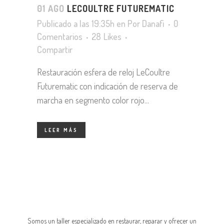
01 AGO
LECOULTRE FUTUREMATIC
Publicado a las 19:35h
en
Por
Danafi
0
Comentarios
28
Likes
Compartir
Restauración esfera de reloj LeCoultre
Futurematic con indicación de reserva de
marcha en segmento color rojo...
LEER MÁS
Somos un taller especializado en restaurar, reparar y ofrecer un