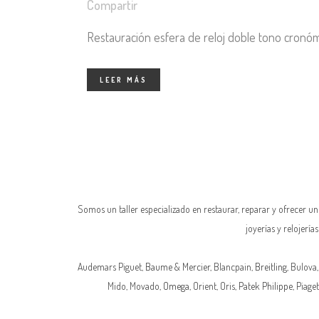
Compartir
Restauración esfera de reloj doble tono cronóm
LEER MÁS
Somos un taller especializado en restaurar, reparar y ofrecer u
joyerías y relojerí
Audemars Piguet,
Baume & Mercier
, Blancpain,
Breitling
, Bulova,
Mido, Movado,
Omega
, Orient, Oris,
Patek Philippe
, Piaget