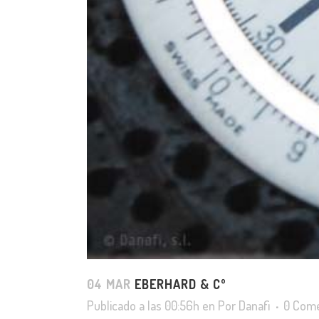
04 MAR
EBERHARD & Cº
Publicado a las 00:56h
en
Por
Danafi
0 Come