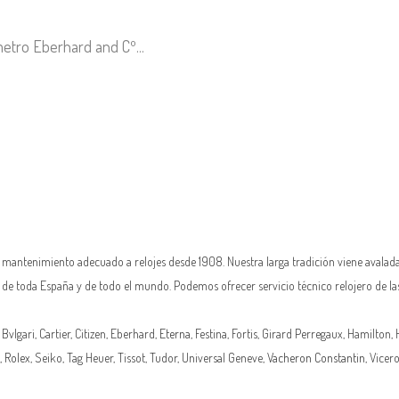
etro Eberhard and Cº...
n mantenimiento adecuado a relojes desde 1908. Nuestra larga tradición viene avalada
as de toda España y de todo el mundo. Podemos ofrecer servicio técnico relojero de la
 Bvlgari, Cartier, Citizen, Eberhard,
Eterna
, Festina, Fortis, Girard Perregaux, Hamilton,
,
Rolex
, Seiko, Tag Heuer, Tissot, Tudor, Universal Geneve,
Vacheron Constantin
, Vicer