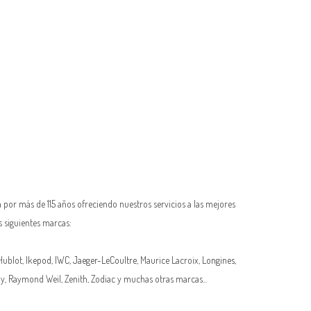
 por más de 115 años ofreciendo nuestros servicios a las mejores
s siguientes marcas:
 Hublot,
Ikepod
,
IWC
,
Jaeger-LeCoultre
, Maurice Lacroix,
Longines
,
oy, Raymond Weil, Zenith, Zodiac y muchas otras marcas...