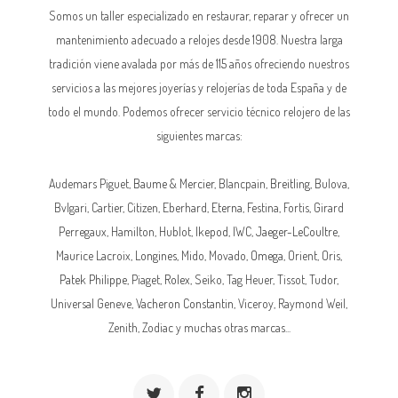
Somos un taller especializado en restaurar, reparar y ofrecer un
mantenimiento adecuado a relojes desde 1908. Nuestra larga
tradición viene avalada por más de 115 años ofreciendo nuestros
servicios a las mejores joyerías y relojerías de toda España y de
todo el mundo. Podemos ofrecer servicio técnico relojero de las
siguientes marcas:
Audemars Piguet,
Baume & Mercier
, Blancpain,
Breitling
, Bulova,
Bvlgari, Cartier, Citizen, Eberhard,
Eterna
, Festina, Fortis, Girard
Perregaux, Hamilton, Hublot,
Ikepod
,
IWC
,
Jaeger-LeCoultre
,
Maurice Lacroix,
Longines
, Mido, Movado,
Omega
, Orient, Oris,
Patek Philippe
, Piaget,
Rolex
, Seiko, Tag Heuer, Tissot, Tudor,
Universal Geneve,
Vacheron Constantin
, Viceroy, Raymond Weil,
Zenith, Zodiac y muchas otras marcas...