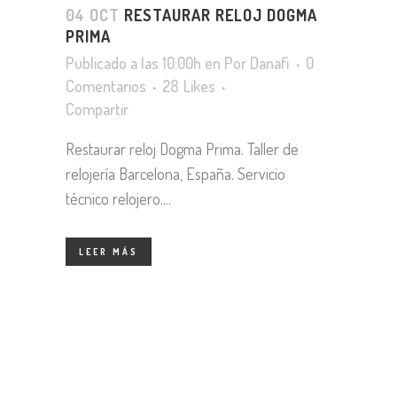
04 OCT
RESTAURAR RELOJ DOGMA
PRIMA
Publicado a las 10:00h
en
Por
Danafi
0
Comentarios
28
Likes
Compartir
Restaurar reloj Dogma Prima. Taller de
relojería Barcelona, España. Servicio
técnico relojero....
LEER MÁS