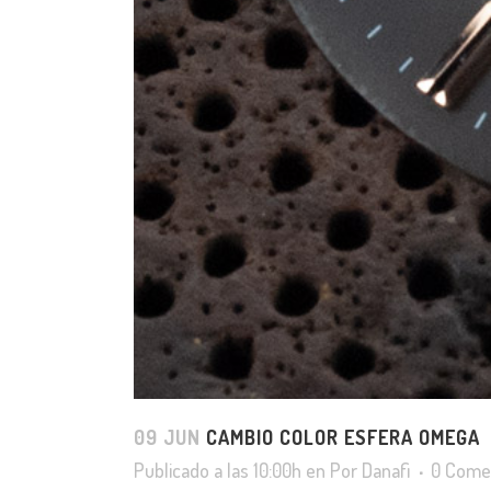
09 JUN
CAMBIO COLOR ESFERA OMEGA
Publicado a las 10:00h
en
Por
Danafi
0 Come