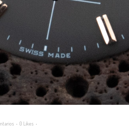
ntarios
0
Likes