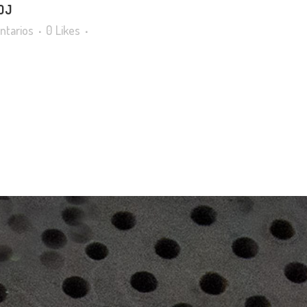
OJ
ntarios
0
Likes