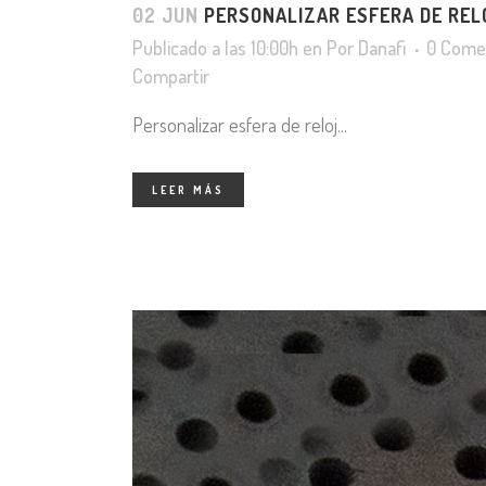
02 JUN
PERSONALIZAR ESFERA DE REL
Publicado a las 10:00h
en
Por
Danafi
0 Come
Compartir
Personalizar esfera de reloj...
LEER MÁS