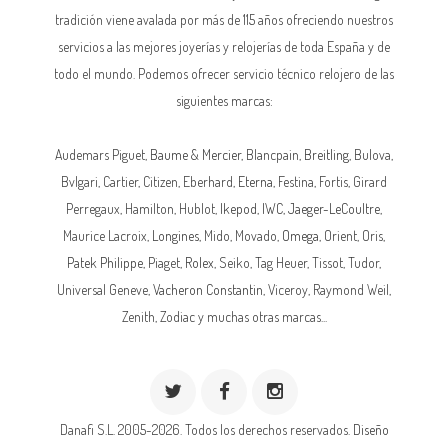
tradición viene avalada por más de 115 años ofreciendo nuestros
servicios a las mejores joyerías y relojerías de toda España y de
todo el mundo. Podemos ofrecer servicio técnico relojero de las
siguientes marcas:
Audemars Piguet,
Baume & Mercier
, Blancpain,
Breitling
, Bulova,
Bvlgari, Cartier, Citizen, Eberhard,
Eterna
, Festina, Fortis, Girard
Perregaux, Hamilton, Hublot,
Ikepod
,
IWC
,
Jaeger-LeCoultre
,
Maurice Lacroix,
Longines
, Mido, Movado,
Omega
, Orient, Oris,
Patek Philippe
, Piaget,
Rolex
, Seiko, Tag Heuer, Tissot, Tudor,
Universal Geneve,
Vacheron Constantin
, Viceroy, Raymond Weil,
Zenith, Zodiac y muchas otras marcas...
Danafi S.L. 2005-2026. Todos los derechos reservados.
Diseño