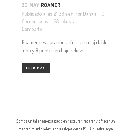
23 MAY
ROAMER
Publicado a las 21:36h
en
Por
Danafi
0
Comentarios
28
Likes
Compartir
Roamer, restauración esfera de reloj doble
tono y 8 puntos en bajo relieve....
LEER MÁS
Somos un taller especializado en restaurar, reparar y ofrecer un
mantenimiento adecuado a relojes desde 1908. Nuestra larga