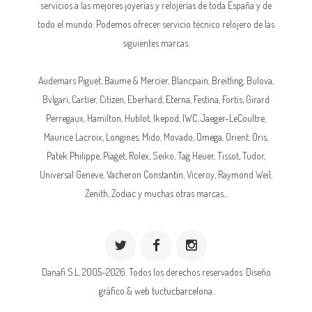
servicios a las mejores joyerías y relojerías de toda España y de
todo el mundo. Podemos ofrecer servicio técnico relojero de las
siguientes marcas:
Audemars Piguet,
Baume & Mercier
, Blancpain,
Breitling
, Bulova,
Bvlgari, Cartier, Citizen, Eberhard,
Eterna
, Festina, Fortis, Girard
Perregaux, Hamilton, Hublot,
Ikepod
,
IWC
,
Jaeger-LeCoultre
,
Maurice Lacroix,
Longines
, Mido, Movado,
Omega
, Orient, Oris,
Patek Philippe
, Piaget,
Rolex
, Seiko, Tag Heuer, Tissot, Tudor,
Universal Geneve,
Vacheron Constantin
, Viceroy, Raymond Weil,
Zenith, Zodiac y muchas otras marcas...
Danafi S.L. 2005-2026. Todos los derechos reservados.
Diseño
gráfico & web tuctucbarcelona.