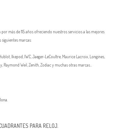
 por más de 115 años ofreciendo nuestros servicios a las mejores
s siguientes marcas:
 Hublot,
Ikepod
,
IWC
,
Jaeger-LeCoultre
, Maurice Lacroix,
Longines
,
oy, Raymond Weil, Zenith, Zodiac y muchas otras marcas...
lona.
 CUADRANTES PARA RELOJ.