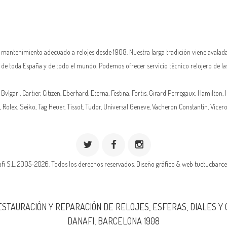
n mantenimiento adecuado a relojes desde 1908. Nuestra larga tradición viene avalada
as de toda España y de todo el mundo. Podemos ofrecer servicio técnico relojero de la
 Bvlgari, Cartier, Citizen, Eberhard,
Eterna
, Festina, Fortis, Girard Perregaux, Hamilton,
,
Rolex
, Seiko, Tag Heuer, Tissot, Tudor, Universal Geneve,
Vacheron Constantin
, Vicer
fi S.L. 2005-2026. Todos los derechos reservados.
Diseño gráfico & web tuctucbarce
ESTAURACIÓN Y REPARACIÓN DE RELOJES, ESFERAS, DIALES Y
DANAFI, BARCELONA 1908