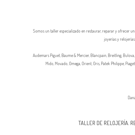
Somos un taller especializado en restaurar, reparar y ofrecer u
joyerías y relojerí
Audemars Piguet,
Baume & Mercier
, Blancpain,
Breitling
, Bulova,
Mido, Movado,
Omega
, Orient, Oris,
Patek Philippe
, Piaget
Dana
TALLER DE RELOJERÍA. R