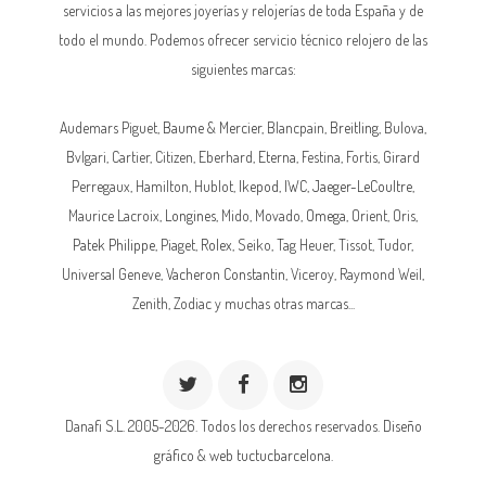
servicios a las mejores joyerías y relojerías de toda España y de
todo el mundo. Podemos ofrecer servicio técnico relojero de las
siguientes marcas:
Audemars Piguet,
Baume & Mercier
, Blancpain,
Breitling
, Bulova,
Bvlgari, Cartier, Citizen, Eberhard,
Eterna
, Festina, Fortis, Girard
Perregaux, Hamilton, Hublot,
Ikepod
,
IWC
,
Jaeger-LeCoultre
,
Maurice Lacroix,
Longines
, Mido, Movado,
Omega
, Orient, Oris,
Patek Philippe
, Piaget,
Rolex
, Seiko, Tag Heuer, Tissot, Tudor,
Universal Geneve,
Vacheron Constantin
, Viceroy, Raymond Weil,
Zenith, Zodiac y muchas otras marcas...
Danafi S.L. 2005-2026. Todos los derechos reservados.
Diseño
gráfico & web tuctucbarcelona.